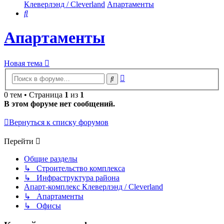
Клеверлэнд / Cleverland
Апартаменты
Поиск
Апартаменты
Новая тема
Расширенный
Поиск
поиск
0 тем • Страница
1
из
1
В этом форуме нет сообщений.
Вернуться к списку форумов
Перейти
Общие разделы
↳ Строительство комплекса
↳ Инфраструктура района
Апарт-комплекс Клеверлэнд / Cleverland
↳ Апартаменты
↳ Офисы