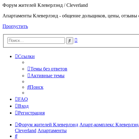
Форум жителей Клеверлэнд / Cleverland
Апартаменты Клеверлэнд - общение дольщиков, цены, отзывы 
Пропустить
Расширенный
Поиск
поиск
Ссылки
Темы без ответов
Активные темы
Поиск
FAQ
Вход
Регистрация
Форум жителей Клеверлэнд
Апарт-комплекс Клеверлэнд
Cleverland
Апартаменты
Поиск