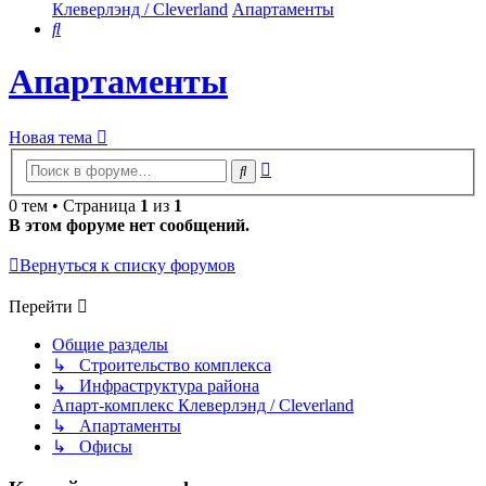
Клеверлэнд / Cleverland
Апартаменты
Поиск
Апартаменты
Новая тема
Расширенный
Поиск
поиск
0 тем • Страница
1
из
1
В этом форуме нет сообщений.
Вернуться к списку форумов
Перейти
Общие разделы
↳ Строительство комплекса
↳ Инфраструктура района
Апарт-комплекс Клеверлэнд / Cleverland
↳ Апартаменты
↳ Офисы