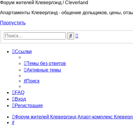
Форум жителей Клеверлэнд / Cleverland
Апартаменты Клеверлэнд - общение дольщиков, цены, отз
Пропустить
Расширенный
Поиск
поиск
Ссылки
Темы без ответов
Активные темы
Поиск
FAQ
Вход
Регистрация
Форум жителей Клеверлэнд
Апарт-комплекс Клеверлэ
Поиск