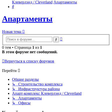
Клеверлэнд / Cleverland
Апартаменты
Поиск
Апартаменты
Новая тема
Расширенный
Поиск
поиск
0 тем • Страница
1
из
1
В этом форуме нет сообщений.
Вернуться к списку форумов
Перейти
Общие разделы
↳ Строительство комплекса
↳ Инфраструктура района
Апарт-комплекс Клеверлэнд / Cleverland
↳ Апартаменты
↳ Офисы