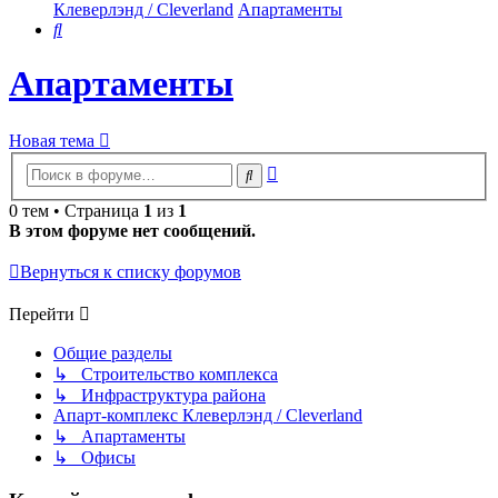
Клеверлэнд / Cleverland
Апартаменты
Поиск
Апартаменты
Новая тема
Расширенный
Поиск
поиск
0 тем • Страница
1
из
1
В этом форуме нет сообщений.
Вернуться к списку форумов
Перейти
Общие разделы
↳ Строительство комплекса
↳ Инфраструктура района
Апарт-комплекс Клеверлэнд / Cleverland
↳ Апартаменты
↳ Офисы