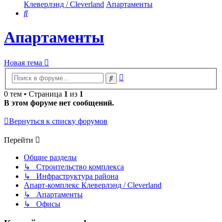
Клеверлэнд / Cleverland
Апартаменты
Поиск
Апартаменты
Новая тема
Расширенный
Поиск
поиск
0 тем • Страница
1
из
1
В этом форуме нет сообщений.
Вернуться к списку форумов
Перейти
Общие разделы
↳ Строительство комплекса
↳ Инфраструктура района
Апарт-комплекс Клеверлэнд / Cleverland
↳ Апартаменты
↳ Офисы