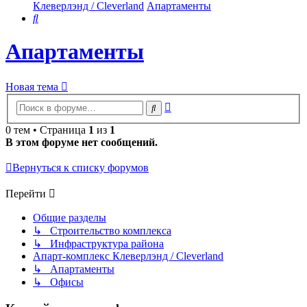
Клеверлэнд / Cleverland
Апартаменты
Поиск
Апартаменты
Новая тема
Расширенный
Поиск
поиск
0 тем • Страница
1
из
1
В этом форуме нет сообщений.
Вернуться к списку форумов
Перейти
Общие разделы
↳ Строительство комплекса
↳ Инфраструктура района
Апарт-комплекс Клеверлэнд / Cleverland
↳ Апартаменты
↳ Офисы