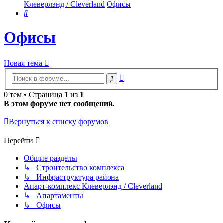
Клеверлэнд / Cleverland
Офисы
Поиск
Офисы
Новая тема
Расширенный
Поиск
поиск
0 тем • Страница
1
из
1
В этом форуме нет сообщений.
Вернуться к списку форумов
Перейти
Общие разделы
↳ Строительство комплекса
↳ Инфраструктура района
Апарт-комплекс Клеверлэнд / Cleverland
↳ Апартаменты
↳ Офисы