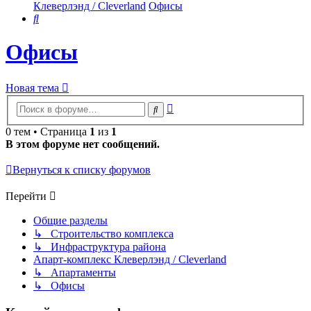
Клеверлэнд / Cleverland
Офисы
Поиск
Офисы
Новая тема
Расширенный
Поиск
поиск
0 тем • Страница
1
из
1
В этом форуме нет сообщений.
Вернуться к списку форумов
Перейти
Общие разделы
↳ Строительство комплекса
↳ Инфраструктура района
Апарт-комплекс Клеверлэнд / Cleverland
↳ Апартаменты
↳ Офисы