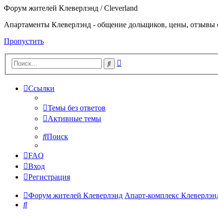
Форум жителей Клеверлэнд / Cleverland
Апартаменты Клеверлэнд - общение дольщиков, цены, отзывы 
Пропустить
Расширенный
Поиск
поиск
Ссылки
Темы без ответов
Активные темы
Поиск
FAQ
Вход
Регистрация
Форум жителей Клеверлэнд
Апарт-комплекс Клеверлэнд 
Поиск