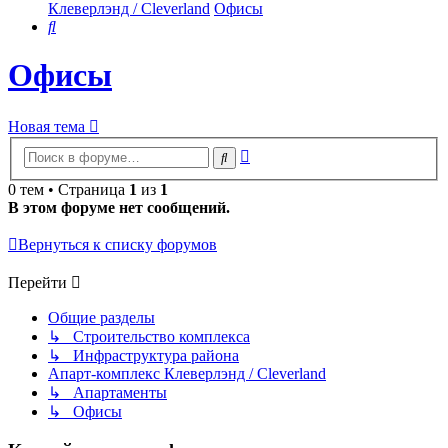
Клеверлэнд / Cleverland
Офисы
Поиск
Офисы
Новая тема
Расширенный
Поиск
поиск
0 тем • Страница
1
из
1
В этом форуме нет сообщений.
Вернуться к списку форумов
Перейти
Общие разделы
↳ Строительство комплекса
↳ Инфраструктура района
Апарт-комплекс Клеверлэнд / Cleverland
↳ Апартаменты
↳ Офисы