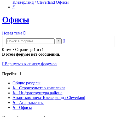
Клеверлэнд / Cleverland
Офисы
Поиск
Офисы
Новая тема
Расширенный
Поиск
поиск
0 тем • Страница
1
из
1
В этом форуме нет сообщений.
Вернуться к списку форумов
Перейти
Общие разделы
↳ Строительство комплекса
↳ Инфраструктура района
Апарт-комплекс Клеверлэнд / Cleverland
↳ Апартаменты
↳ Офисы