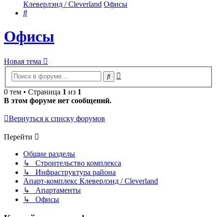
Клеверлэнд / Cleverland
Офисы
Поиск
Офисы
Новая тема
Расширенный
Поиск
поиск
0 тем • Страница
1
из
1
В этом форуме нет сообщений.
Вернуться к списку форумов
Перейти
Общие разделы
↳ Строительство комплекса
↳ Инфраструктура района
Апарт-комплекс Клеверлэнд / Cleverland
↳ Апартаменты
↳ Офисы