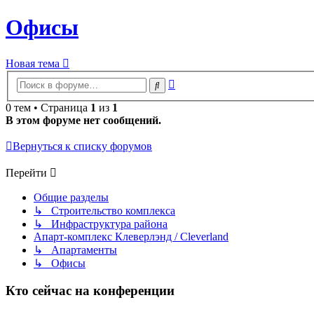
Офисы
Новая тема
Расширенный
Поиск
поиск
0 тем • Страница
1
из
1
В этом форуме нет сообщений.
Вернуться к списку форумов
Перейти
Общие разделы
↳ Строительство комплекса
↳ Инфраструктура района
Апарт-комплекс Клеверлэнд / Cleverland
↳ Апартаменты
↳ Офисы
Кто сейчас на конференции