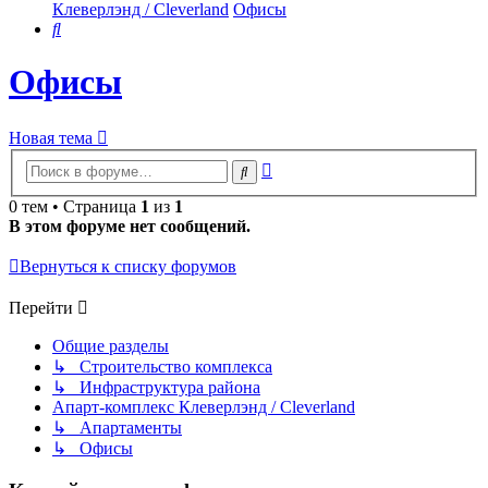
Клеверлэнд / Cleverland
Офисы
Поиск
Офисы
Новая тема
Расширенный
Поиск
поиск
0 тем • Страница
1
из
1
В этом форуме нет сообщений.
Вернуться к списку форумов
Перейти
Общие разделы
↳ Строительство комплекса
↳ Инфраструктура района
Апарт-комплекс Клеверлэнд / Cleverland
↳ Апартаменты
↳ Офисы