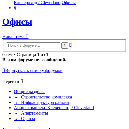
Клеверлэнд / Cleverland
Офисы
Поиск
Офисы
Новая тема
Расширенный
Поиск
поиск
0 тем • Страница
1
из
1
В этом форуме нет сообщений.
Вернуться к списку форумов
Перейти
Общие разделы
↳ Строительство комплекса
↳ Инфраструктура района
Апарт-комплекс Клеверлэнд / Cleverland
↳ Апартаменты
↳ Офисы