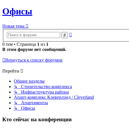
Офисы
Новая тема
Расширенный
Поиск
поиск
0 тем • Страница
1
из
1
В этом форуме нет сообщений.
Вернуться к списку форумов
Перейти
Общие разделы
↳ Строительство комплекса
↳ Инфраструктура района
Апарт-комплекс Клеверлэнд / Cleverland
↳ Апартаменты
↳ Офисы
Кто сейчас на конференции