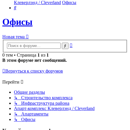
Клеверлэнд / Cleverland
Офисы
Поиск
Офисы
Новая тема
Расширенный
Поиск
поиск
0 тем • Страница
1
из
1
В этом форуме нет сообщений.
Вернуться к списку форумов
Перейти
Общие разделы
↳ Строительство комплекса
↳ Инфраструктура района
Апарт-комплекс Клеверлэнд / Cleverland
↳ Апартаменты
↳ Офисы