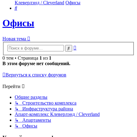
Клеверлэнд / Cleverland
Офисы
Поиск
Офисы
Новая тема
Расширенный
Поиск
поиск
0 тем • Страница
1
из
1
В этом форуме нет сообщений.
Вернуться к списку форумов
Перейти
Общие разделы
↳ Строительство комплекса
↳ Инфраструктура района
Апарт-комплекс Клеверлэнд / Cleverland
↳ Апартаменты
↳ Офисы