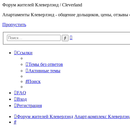
Форум жителей Клеверлэнд / Cleverland
Апартаменты Клеверлэнд - общение дольщиков, цены, отзывы 
Пропустить
Расширенный
Поиск
поиск
Ссылки
Темы без ответов
Активные темы
Поиск
FAQ
Вход
Регистрация
Форум жителей Клеверлэнд
Апарт-комплекс Клеверлэнд 
Поиск