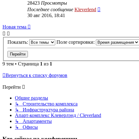
28423
Просмотры
Последнее сообщение
Kleverlend
30 авг 2016, 18:41
Новая тема
Показать:
Поле сортировки:
9 тем • Страница
1
из
1
Вернуться к списку форумов
Перейти
Общие разделы
↳ Строительство комплекса
↳ Инфраструктура района
Апарт-комплекс Клеверлэнд / Cleverland
↳ Апартаменты
↳ Офисы
Кто сейчас на конференции