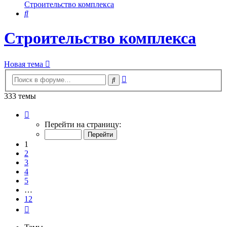
Строительство комплекса
Поиск
Строительство комплекса
Новая тема
Расширенный
Поиск
поиск
333 темы
Страница
1
Перейти на страницу:
из
12
1
2
3
4
5
…
12
След.