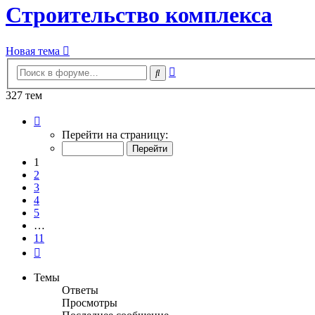
Строительство комплекса
Новая тема
Расширенный
Поиск
поиск
327 тем
Страница
1
Перейти на страницу:
из
11
1
2
3
4
5
…
11
След.
Темы
Ответы
Просмотры