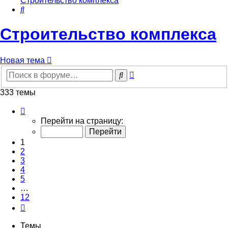
Строительство комплекса
Поиск
Строительство комплекса
Новая тема
Расширенный
Поиск
поиск
333 темы
Страница
1
Перейти на страницу:
из
12
1
2
3
4
5
…
12
След.
Темы