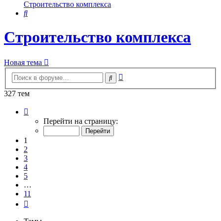
Строительство комплекса
Поиск
Строительство комплекса
Новая тема
Расширенный
Поиск
поиск
327 тем
Страница
1
Перейти на страницу:
из
11
1
2
3
4
5
…
11
След.