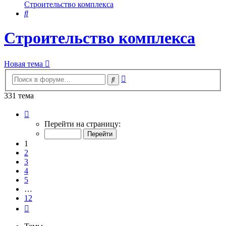
Строительство комплекса
Поиск
Строительство комплекса
Новая тема
Расширенный
Поиск
поиск
331 тема
Страница
1
Перейти на страницу:
из
12
1
2
3
4
5
…
12
След.