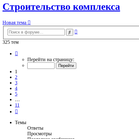
Строительство комплекса
Новая тема
Расширенный
Поиск
поиск
325 тем
Страница
1
Перейти на страницу:
из
11
1
2
3
4
5
…
11
След.
Темы
Ответы
Просмотры