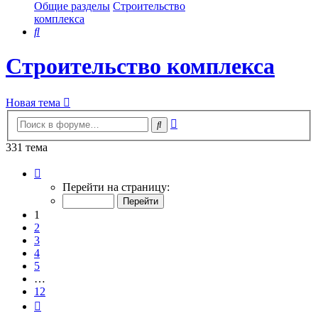
Общие разделы
Строительство
комплекса
Поиск
Строительство комплекса
Новая тема
Расширенный
Поиск
поиск
331 тема
Страница
1
Перейти на страницу:
из
12
1
2
3
4
5
…
12
След.