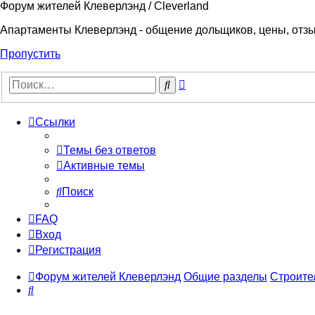
Форум жителей Клеверлэнд / Cleverland
Апартаменты Клеверлэнд - общение дольщиков, цены, отз
Пропустить
Расширенный
Поиск
поиск
Ссылки
Темы без ответов
Активные темы
Поиск
FAQ
Вход
Регистрация
Форум жителей Клеверлэнд
Общие разделы
Строите
Поиск