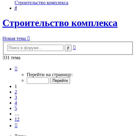
Строительство комплекса
Поиск
Строительство комплекса
Новая тема
Расширенный
Поиск
поиск
331 тема
Страница
1
Перейти на страницу:
из
12
1
2
3
4
5
…
12
След.