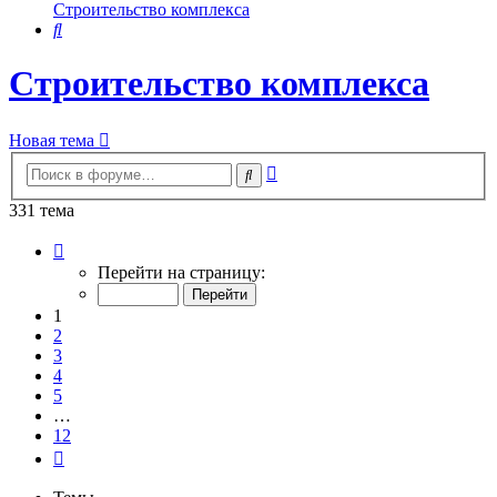
Строительство комплекса
Поиск
Строительство комплекса
Новая тема
Расширенный
Поиск
поиск
331 тема
Страница
1
Перейти на страницу:
из
12
1
2
3
4
5
…
12
След.