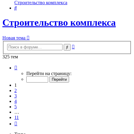
Строительство комплекса
Поиск
Строительство комплекса
Новая тема
Расширенный
Поиск
поиск
325 тем
Страница
1
Перейти на страницу:
из
11
1
2
3
4
5
…
11
След.