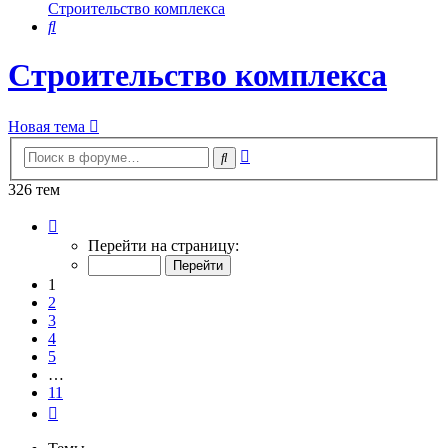
Строительство комплекса
Поиск
Строительство комплекса
Новая тема
Расширенный
Поиск
поиск
326 тем
Страница
1
Перейти на страницу:
из
11
1
2
3
4
5
…
11
След.