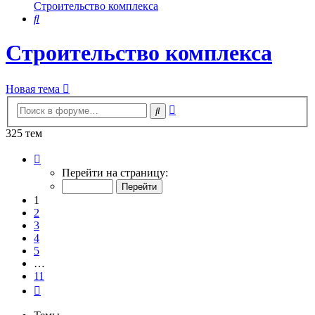
Строительство комплекса
Поиск
Строительство комплекса
Новая тема
Расширенный
Поиск
поиск
325 тем
Страница
1
Перейти на страницу:
из
11
1
2
3
4
5
…
11
След.