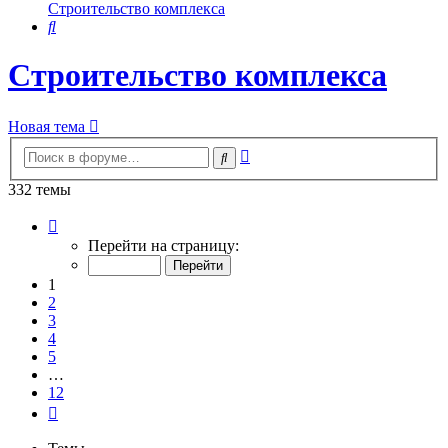
Строительство комплекса
Поиск
Строительство комплекса
Новая тема
Расширенный
Поиск
поиск
332 темы
Страница
1
Перейти на страницу:
из
12
1
2
3
4
5
…
12
След.