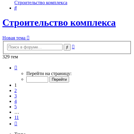
Строительство комплекса
Поиск
Строительство комплекса
Новая тема
Расширенный
Поиск
поиск
329 тем
Страница
1
Перейти на страницу:
из
11
1
2
3
4
5
…
11
След.