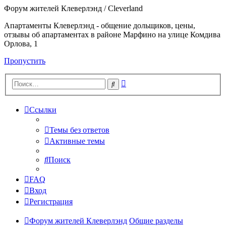
Форум жителей Клеверлэнд / Cleverland
Апартаменты Клеверлэнд - общение дольщиков, цены,
отзывы об апартаментах в районе Марфино на улице Комдива
Орлова, 1
Пропустить
Расширенный
Поиск
поиск
Ссылки
Темы без ответов
Активные темы
Поиск
FAQ
Вход
Регистрация
Форум жителей Клеверлэнд
Общие разделы