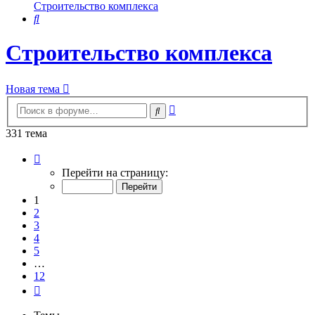
Строительство комплекса
Поиск
Строительство комплекса
Новая тема
Расширенный
Поиск
поиск
331 тема
Страница
1
Перейти на страницу:
из
12
1
2
3
4
5
…
12
След.