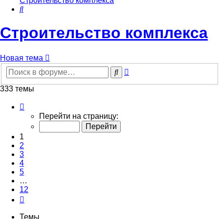
Строительство комплекса
Поиск
Строительство комплекса
Новая тема
Расширенный
Поиск
поиск
333 темы
Страница
1
Перейти на страницу:
из
12
1
2
3
4
5
…
12
След.
Темы