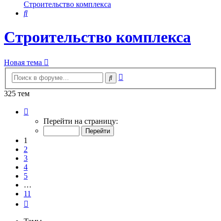
Строительство комплекса
Поиск
Строительство комплекса
Новая тема
Расширенный
Поиск
поиск
325 тем
Страница
1
Перейти на страницу:
из
11
1
2
3
4
5
…
11
След.