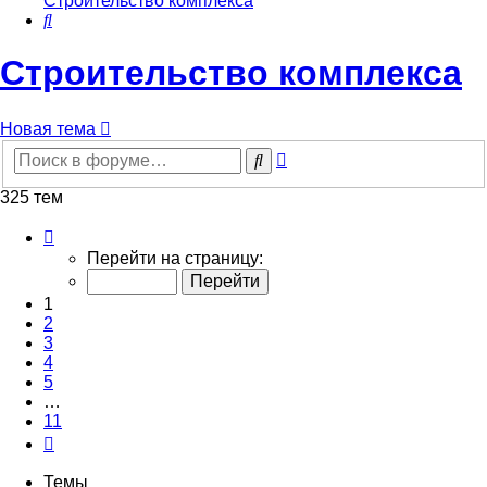
Строительство комплекса
Поиск
Строительство комплекса
Новая тема
Расширенный
Поиск
поиск
325 тем
Страница
1
Перейти на страницу:
из
11
1
2
3
4
5
…
11
След.
Темы