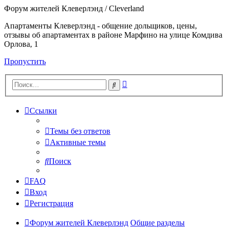
Форум жителей Клеверлэнд / Cleverland
Апартаменты Клеверлэнд - общение дольщиков, цены,
отзывы об апартаментах в районе Марфино на улице Комдива
Орлова, 1
Пропустить
Расширенный
Поиск
поиск
Ссылки
Темы без ответов
Активные темы
Поиск
FAQ
Вход
Регистрация
Форум жителей Клеверлэнд
Общие разделы