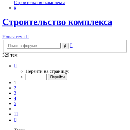
Строительство комплекса
Поиск
Строительство комплекса
Новая тема
Расширенный
Поиск
поиск
329 тем
Страница
1
Перейти на страницу:
из
11
1
2
3
4
5
…
11
След.