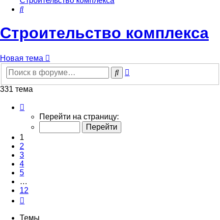
Строительство комплекса
Поиск
Строительство комплекса
Новая тема
Расширенный
Поиск
поиск
331 тема
Страница
1
Перейти на страницу:
из
12
1
2
3
4
5
…
12
След.
Темы