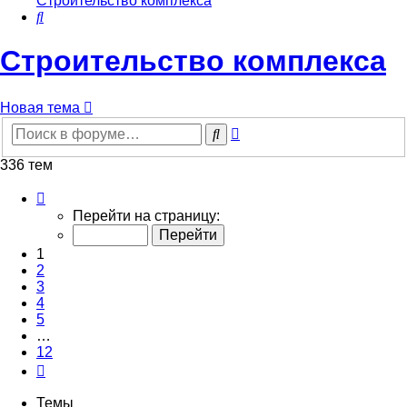
Строительство комплекса
Поиск
Строительство комплекса
Новая тема
Расширенный
Поиск
поиск
336 тем
Страница
1
Перейти на страницу:
из
12
1
2
3
4
5
…
12
След.
Темы