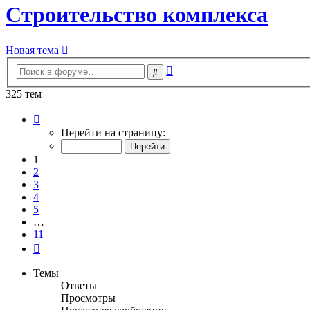
Строительство комплекса
Новая тема
Расширенный
Поиск
поиск
325 тем
Страница
1
Перейти на страницу:
из
11
1
2
3
4
5
…
11
След.
Темы
Ответы
Просмотры