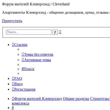
Форум жителей Клеверлэнд / Cleverland
Апартаменты Клеверлэнд - общение дольщиков, цены, отзывы 
Пропустить
Расширенный
Поиск
поиск
Ссылки
Темы без ответов
Активные темы
Поиск
FAQ
Вход
Регистрация
Форум жителей Клеверлэнд
Общие разделы
Строительс
комплекса
Поиск