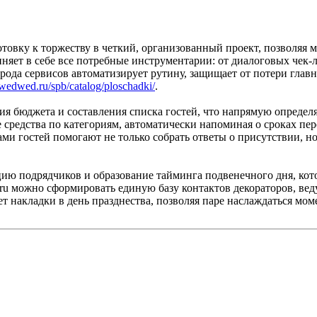
овку к торжеству в четкий, организованный проект, позволяя 
няет в себе все потребные инструментарии: от диалоговых чек-
ода сервисов автоматизирует рутину, защищает от потери главн
//wedwed.ru/spb/catalog/ploschadki/
.
ния бюджета и составления списка гостей, что напрямую опреде
 средства по категориям, автоматически напоминая о сроках п
и гостей помогают не только собрать ответы о присутствии, но 
цию подрядчиков и образование тайминга подвенечного дня, ко
u можно сформировать единую базу контактов декораторов, вед
 накладки в день празднества, позволяя паре наслаждаться мом