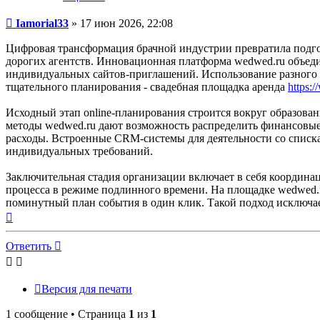
Сообщение
Iamorial33
»
17 июн 2026, 22:08
Цифровая трансформация брачной индустрии превратила подгот
дорогих агентств. Инновационная платформа wedwed.ru объеди
индивидуальных сайтов-приглашений. Использование разного р
тщательного планирования - свадебная площадка аренда
https:
Исходный этап online-планирования строится вокруг образова
методы wedwed.ru дают возможность распределить финансовые
расходы. Встроенные CRM-системы для деятельности со спискам
индивидуальных требований.
Заключительная стадия организации включает в себя координа
процесса в режиме подлинного времени. На площадке wedwed.r
поминутный план события в один клик. Такой подход исключает
Вернуться
к
началу
Ответить
Версия для печати
1 сообщение • Страница
1
из
1